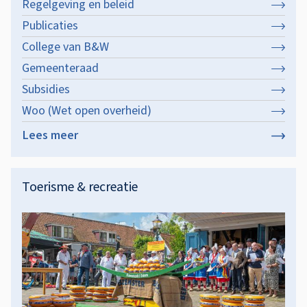
Regelgeving en beleid
l
Publicaties
i
College van B&W
n
Gemeenteraad
k
Subsidies
s
Woo (Wet open overheid)
Lees meer
over
Bestuur
&
Toerisme & recreatie
organisatie