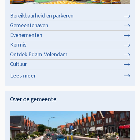
Bereikbaarheid en parkeren
Gemeentehaven
Evenementen
Kermis
Ontdek Edam-Volendam
Cultuur
Lees meer
over
Toerisme
&
Over de gemeente
recreatie