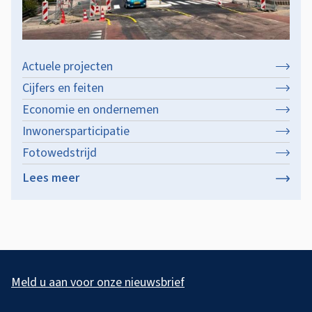
Actuele projecten
Cijfers en feiten
Economie en ondernemen
Inwonersparticipatie
Fotowedstrijd
Lees meer
over
Over
de
gemeente
A
l
Meld u aan voor onze nieuwsbrief
g