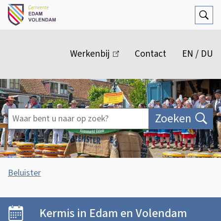
Open
Zoek
M
e
Werkenbij
(link
Contact
EN / DU
n
is
extern)
u
Waar
Zoeken
bent
u
naar
A
Beluister
op
s
H
O
zoek?
s
n
o
Kermis in Edam en Volendam
i