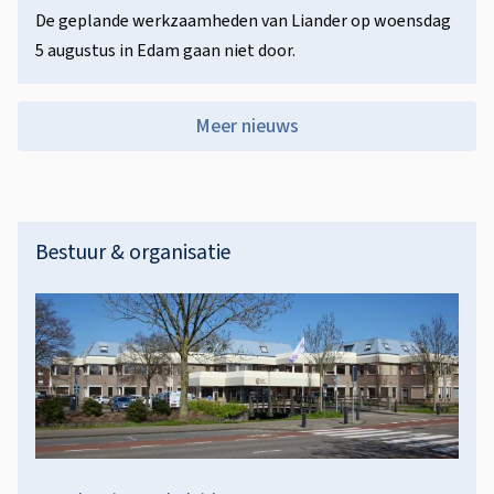
De geplande werkzaamheden van Liander op woensdag
5 augustus in Edam gaan niet door.
Meer nieuws
D
Bestuur & organisatie
i
v
e
r
s
e