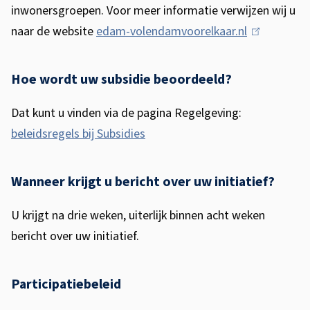
inwonersgroepen. Voor meer informatie verwijzen wij u
naar de website
edam-volendamvoorelkaar.nl
(
l
i
Hoe wordt uw subsidie beoordeeld?
n
Dat kunt u vinden via de pagina Regelgeving:
k
beleidsregels bij Subsidies
i
s
e
Wanneer krijgt u bericht over uw initiatief?
x
U krijgt na drie weken, uiterlijk binnen acht weken
t
bericht over uw initiatief.
e
r
n
Participatiebeleid
)