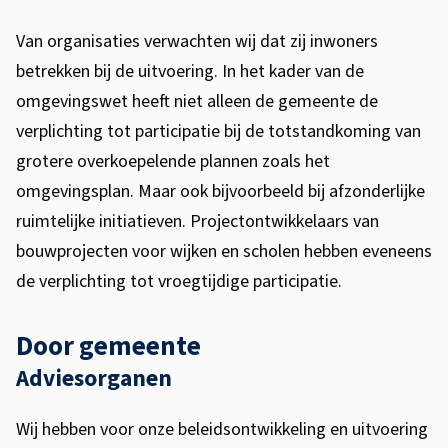
i
s
Van organisaties verwachten wij dat zij inwoners
e
betrekken bij de uitvoering. In het kader van de
x
omgevingswet heeft niet alleen de gemeente de
t
verplichting tot participatie bij de totstandkoming van
e
grotere overkoepelende plannen zoals het
r
omgevingsplan. Maar ook bijvoorbeeld bij afzonderlijke
n
ruimtelijke initiatieven. Projectontwikkelaars van
)
bouwprojecten voor wijken en scholen hebben eveneens
de verplichting tot vroegtijdige participatie.
Door gemeente
Adviesorganen
Wij hebben voor onze beleidsontwikkeling en uitvoering