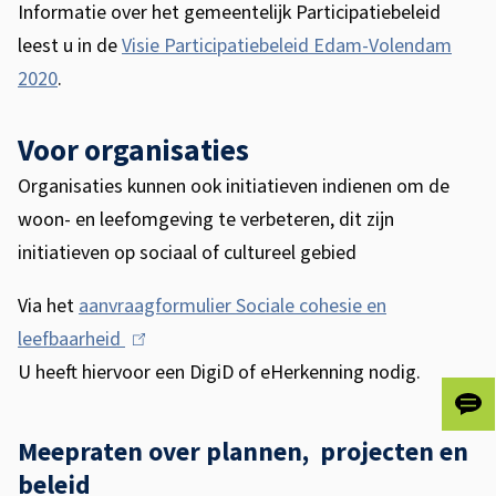
Informatie over het gemeentelijk Participatiebeleid
leest u in de
Visie Participatiebeleid Edam-Volendam
2020
.
Voor organisaties
Organisaties kunnen ook initiatieven indienen om de
woon- en leefomgeving te verbeteren, dit zijn
initiatieven op sociaal of cultureel gebied
Via het
aanvraagformulier Sociale cohesie en
leefbaarheid
(
U heeft hiervoor een DigiD of eHerkenning nodig.
l
i
Gee
n
ons
Meepraten over plannen, projecten en
je
k
beleid
fee