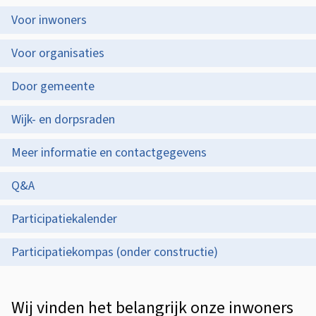
s
n
O
Voor inwoners
i
p
w
s
Voor organisaties
d
o
t
Door gemeente
e
n
e
z
Wijk- en dorpsraden
e
n
e
t
r
Meer informatie en contactgegevens
p
i
s
Q&A
a
e
p
g
Participatiekalender
a
i
Participatiekompas (onder constructie)
r
n
a
t
A
Wij vinden het belangrijk onze inwoners