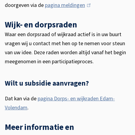
doorgeven via de
pagina meldingen
(
x
l
t
Wijk- en dorpsraden
i
e
n
r
Waar een dorpsraad of wijkraad actief is in uw buurt
k
n
vragen wij u contact met hen op te nemen voor steun
i
)
van uw idee. Deze raden worden altijd vanaf het begin
s
meegenomen in een participatieproces.
e
x
Wilt u subsidie aanvragen?
t
e
Dat kan via de
pagina Dorps- en wijkraden Edam-
r
Volendam
.
n
)
Meer informatie en