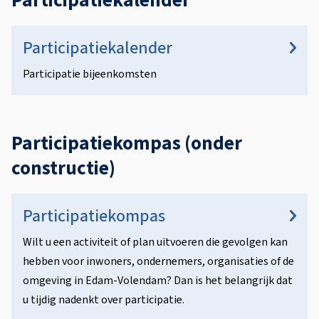
Participatiekalender
P
a
Participatiekalender
r
Participatie bijeenkomsten
t
i
c
Participatiekompas (onder
i
constructie)
p
P
a
a
t
Participatiekompas
r
i
Wilt u een activiteit of plan uitvoeren die gevolgen kan
t
e
hebben voor inwoners, ondernemers, organisaties of de
i
k
omgeving in Edam-Volendam? Dan is het belangrijk dat
c
a
u tijdig nadenkt over participatie.