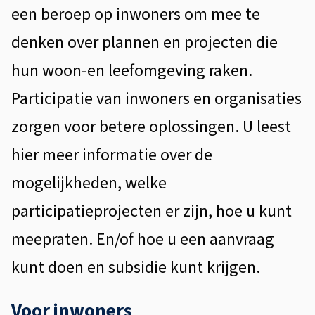
een beroep op inwoners om mee te
-
denken over plannen en projecten die
V
hun woon-en leefomgeving raken.
o
Participatie van inwoners en organisaties
l
e
zorgen voor betere oplossingen. U leest
n
hier meer informatie over de
d
mogelijkheden, welke
a
participatieprojecten er zijn, hoe u kunt
m
meepraten. En/of hoe u een aanvraag
kunt doen en subsidie kunt krijgen.
Voor inwoners