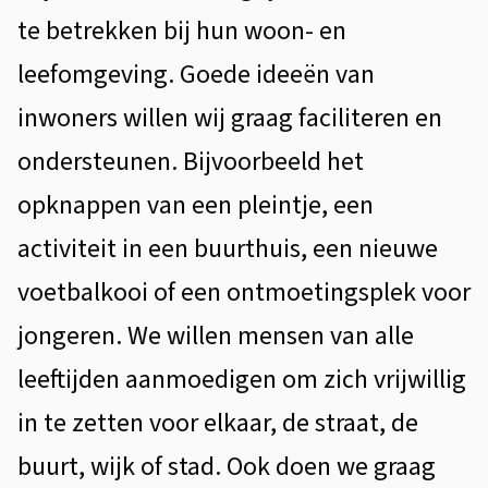
i
l
te betrekken bij hun woon- en
c
g
leefomgeving. Goede ideeën van
i
e
inwoners willen wij graag faciliteren en
p
m
ondersteunen. Bijvoorbeeld het
e
a
opknappen van een pleintje, een
e
t
activiteit in een buurthuis, een nieuwe
n
i
voetbalkooi of een ontmoetingsplek voor
e
jongeren. We willen mensen van alle
E
leeftijden aanmoedigen om zich vrijwillig
d
in te zetten voor elkaar, de straat, de
a
buurt, wijk of stad. Ook doen we graag
m