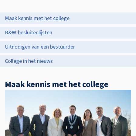
s
C
s
o
O
Maak kennis met het college
i
p
l
s
B&W-besluitenlijsten
d
l
t
Uitnodigen van een bestuurder
e
e
e
z
College in het nieuws
g
n
e
t
e
p
Maak kennis met het college
i
v
a
e
a
g
n
i
B
n
a