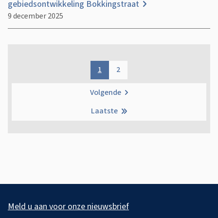
gebiedsontwikkeling Bokkingstraat
9 december 2025
P
a
1
2
Pagina
Pagina
g
Volgende
Volgende
i
Laatste
pagina
Laatste
n
pagina
e
r
i
A
n
l
g
Meld u aan voor onze nieuwsbrief