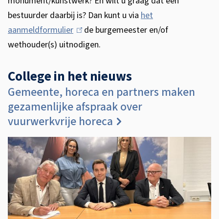
monument/kunstwerk? En wilt u graag dat een
bestuurder daarbij is? Dan kunt u via
het
aanmeldformulier
(
de burgemeester en/of
wethouder(s) uitnodigen.
l
i
College in het nieuws
n
k
C
Gemeente, horeca en partners maken
i
o
gezamenlijke afspraak over
s
l
vuurwerkvrije horeca
e
l
x
e
t
g
e
e
r
i
n
n