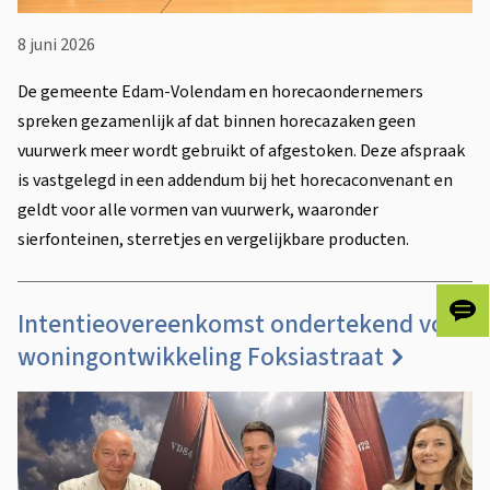
)
h
e
8 juni 2026
t
De gemeente Edam-Volendam en horecaondernemers
n
spreken gezamenlijk af dat binnen horecazaken geen
i
vuurwerk meer wordt gebruikt of afgestoken. Deze afspraak
e
is vastgelegd in een addendum bij het horecaconvenant en
u
geldt voor alle vormen van vuurwerk, waaronder
w
sierfonteinen, sterretjes en vergelijkbare producten.
s
Intentieovereenkomst ondertekend voor
Gee
ons
woningontwikkeling Foksiastraat
je
fee