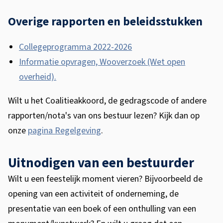
i
n
Overige rapporten en beleidsstukken
k
i
Collegeprogramma 2022-2026
s
Informatie opvragen, Wooverzoek (Wet open
e
overheid).
x
Wilt u het Coalitieakkoord, de gedragscode of andere
t
rapporten/nota's van ons bestuur lezen? Kijk dan op
e
onze
pagina Regelgeving
.
r
n
Uitnodigen van een bestuurder
)
Wilt u een feestelijk moment vieren?
Bijvoorbeeld de
opening van een activiteit of onderneming, de
presentatie van een boek of een onthulling van een