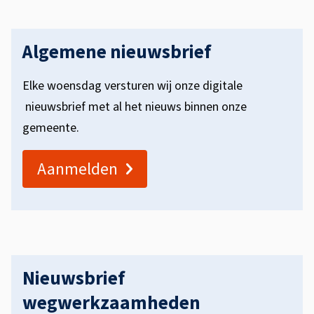
s
e
i
l
Algemene nieuwsbrief
s
d
t
Elke woensdag versturen wij onze digitale
u
e
nieuwsbrief met al het nieuws binnen onze
a
n
gemeente.
t
a
Aanmelden
i
n
e
v
o
o
Nieuwsbrief
r
wegwerkzaamheden