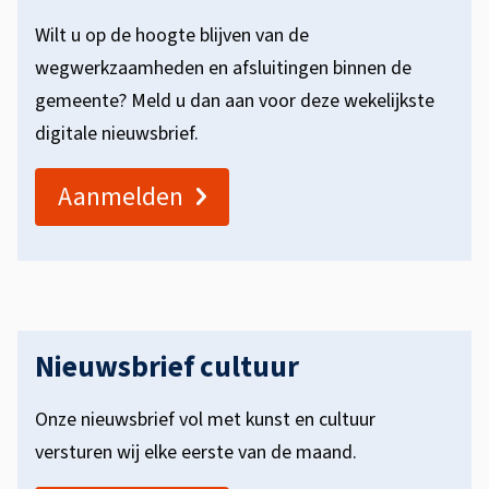
o
Wilt u op de hoogte blijven van de
n
wegwerkzaamheden en afsluitingen binnen de
z
gemeente? Meld u dan aan voor deze wekelijkste
e
digitale nieuwsbrief.
n
Aanmelden
i
e
u
w
Nieuwsbrief cultuur
s
Onze nieuwsbrief vol met kunst en cultuur
b
versturen wij elke eerste van de maand.
r