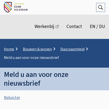
Open
Zoek
M
e
Werkenbij
(link
Contact
EN / DU
n
is
extern)
u
K
Home
Bouwen & wonen
Duurzaamheid
r
Meld u aan voor onze nieuwsbrief
u
i
m
Meld u aan voor onze
e
l
nieuwsbrief
p
a
A
d
Beluister
s
M