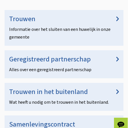
s
T
O
s
n
r
Trouwen
i
d
o
Informatie over het sluiten van een huwelijk in onze
s
e
u
gemeente
t
r
w
e
w
Geregistreerd partnerschap
e
n
e
t
n
Alles over een geregistreerd partnerschap
r
i
e
p
e
Trouwen in het buitenland
n
e
Wat heeft u nodig om te trouwen in het buitenland.
n
p
a
Samenlevingscontract
Gee