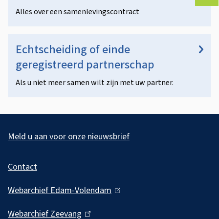
r
ons
Alles over een samenlevingscontract
t
je
fee
n
Echtscheiding of einde
e
geregistreerd partnerschap
r
Als u niet meer samen wilt zijn met uw partner.
s
c
A
h
l
Meld u aan voor onze nieuwsbrief
a
g
Contact
p
e
m
Webarchief Edam-Volendam
(
e
l
Webarchief Zeevang
(