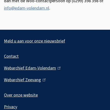
dan met de Woo-contactpersoon op (0299) 398 398 of
info@edam-volendam.nl
.
A
l
Meld u aan voor onze nieuwsbrief
g
Contact
e
m
Webarchief Edam-Volendam
(
e
l
Webarchief Zeevang
(
i
n
l
n
e
i
Over onze website
k
i
n
i
Privacy
k