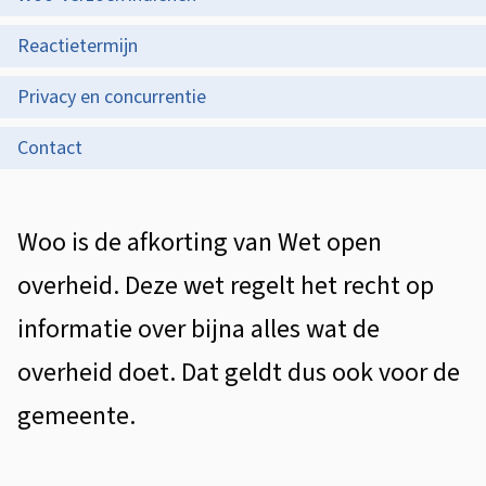
i
p
o
s
Reactietermijn
d
-
t
Privacy en concurrentie
e
v
e
z
Contact
e
n
e
t
r
p
A
i
Woo is de afkorting van Wet open
z
a
l
e
o
overheid. Deze wet regelt het recht op
g
g
e
informatie over bijna alles wat de
i
e
k
n
overheid doet. Dat geldt dus ook voor de
m
a
i
gemeente.
e
n
e