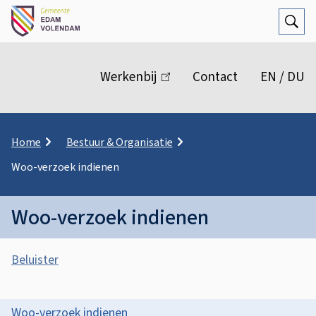
Open
Zoek
M
e
Werkenbij
(link
Contact
EN / DU
n
is
extern)
u
K
Home
Bestuur & Organisatie
r
Woo-verzoek indienen
u
i
m
Woo-verzoek indienen
e
l
A
p
Beluister
a
s
d
W
s
o
O
Woo-verzoek indienen