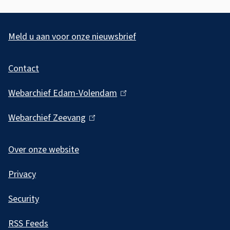
A
l
Meld u aan voor onze nieuwsbrief
g
Contact
e
m
Webarchief Edam-Volendam
(
e
l
Webarchief Zeevang
(
i
n
l
n
e
i
Over onze website
k
i
n
i
Privacy
k
n
s
i
f
Security
e
s
o
x
RSS Feeds
e