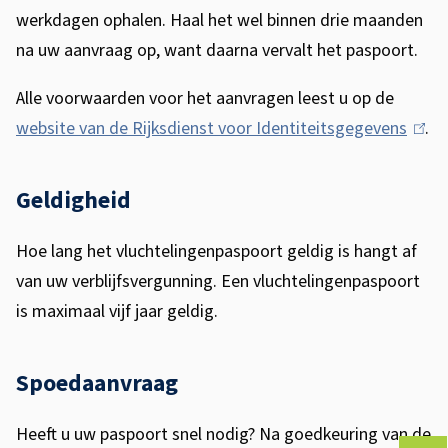
werkdagen ophalen. Haal het wel binnen drie maanden
na uw aanvraag op, want daarna vervalt het paspoort.
Alle voorwaarden voor het aanvragen leest u op de
website van de Rijksdienst voor Identiteitsgegevens
(
.
l
i
Geldigheid
n
k
Hoe lang het vluchtelingenpaspoort geldig is hangt af
i
van uw verblijfsvergunning. Een vluchtelingenpaspoort
s
is maximaal vijf jaar geldig.
e
x
Spoedaanvraag
t
e
Heeft u uw paspoort snel nodig? Na goedkeuring van de