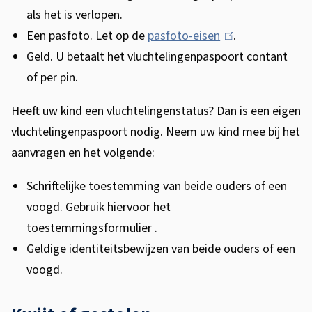
k
als het is verlopen.
i
Een pasfoto. Let op de
pasfoto-eisen
(
.
s
Geld. U betaalt het vluchtelingenpaspoort contant
l
of per pin.
i
e
n
x
Heeft uw kind een vluchtelingenstatus? Dan is een eigen
k
vluchtelingenpaspoort nodig. Neem uw kind mee bij het
t
i
aanvragen en het volgende:
s
e
e
Schriftelijke toestemming van beide ouders of een
r
x
voogd. Gebruik hiervoor het
n
t
toestemmingsformulier .
e
Geldige identiteitsbewijzen van beide ouders of een
)
r
voogd.
n
)