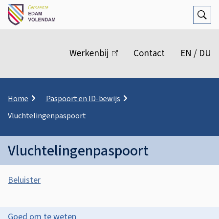
Open
Zoek
M
e
Werkenbij
(link
Contact
EN / DU
n
is
extern)
u
K
Home
Paspoort en ID-bewijs
r
Vluchtelingenpaspoort
u
i
m
Vluchtelingenpaspoort
e
l
A
p
Beluister
a
s
d
V
s
l
O
Goed om te weten