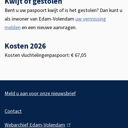
Kwijt of gestolen
Bent u uw paspoort kwijt of is het gestolen? Dan kunt u
als inwoner van Edam-Volendam
uw vermissing
melden
en een nieuwe aanvragen.
Kosten 2026
Kosten vluchtelingenpaspoort: € 67,05
A
l
Meld u aan voor onze nieuwsbrief
g
Contact
e
m
Webarchief Edam-Volendam
(