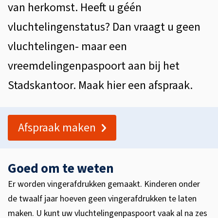
p
van herkomst. Heeft u géén
n
a
vluchtelingenstatus? Dan vraagt u geen
s
vluchtelingen- maar een
p
vreemdelingenpaspoort aan bij het
o
Stadskantoor. Maak hier een afspraak.
o
r
Afspraak maken
t
Goed om te weten
Er worden vingerafdrukken gemaakt. Kinderen onder
de twaalf jaar hoeven geen vingerafdrukken te laten
maken. U kunt uw vluchtelingenpaspoort vaak al na zes