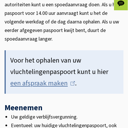
r
autoriteiten kunt u een spoedaanvraag doen. Als u het
Gee
n
ons
paspoort voor 14.00 uur aanvraagt kunt u het de
je
)
volgende werkdag of de dag daarna ophalen. Als u uw
fee
eerder afgegeven paspoort kwijt bent, duurt de
spoedaanvraag langer.
Voor het ophalen van uw
vluchtelingenpaspoort kunt u hier
een afspraak maken
(
.
l
i
Meenemen
n
Uw geldige verblijfsvergunning.
Eventueel: uw huidige vluchtelingenpaspoort, ook