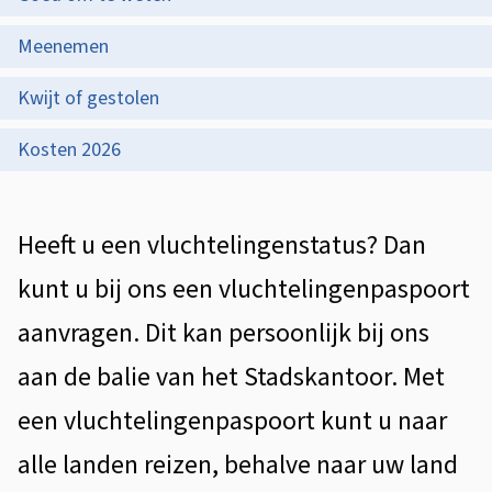
i
p
u
s
Meenemen
d
c
t
Kwijt of gestolen
e
h
e
z
Kosten 2026
t
n
e
t
e
p
A
i
Heeft u een vluchtelingenstatus? Dan
l
a
l
e
i
kunt u bij ons een vluchtelingenpaspoort
g
g
n
aanvragen. Dit kan persoonlijk bij ons
i
e
g
n
aan de balie van het Stadskantoor. Met
m
a
e
een vluchtelingenpaspoort kunt u naar
e
n
alle landen reizen, behalve naar uw land
e