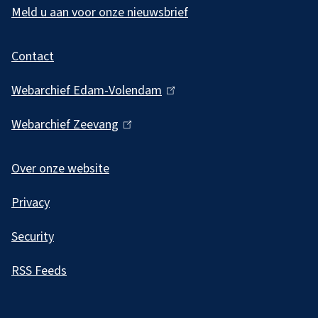
m
s
l
Meld u aan voor onze nieuwsbrief
e
g
x
Contact
e
t
m
e
Webarchief Edam-Volendam
(
r
e
l
Webarchief Zeevang
(
n
i
n
l
)
n
e
i
Over onze website
k
i
n
i
Privacy
k
n
s
i
f
Security
e
s
o
x
RSS Feeds
e
t
r
x
e
m
t