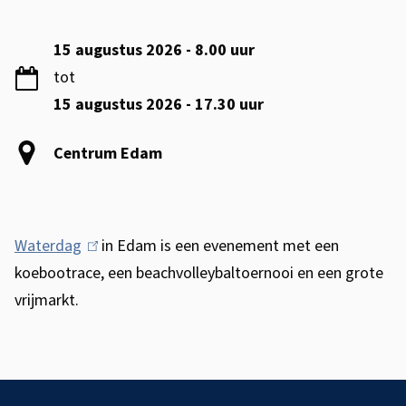
s
W
s
a
Datum
15 augustus 2026 - 8.00 uur
i
tot
t
s
15 augustus 2026 - 17.30 uur
e
t
r
Locatie
Centrum Edam
e
d
n
t
a
Waterdag
(
in Edam is een evenement met een
i
g
koebootrace, een beachvolleybaltoernooi en een grote
l
e
E
vrijmarkt.
i
n
d
k
a
i
A