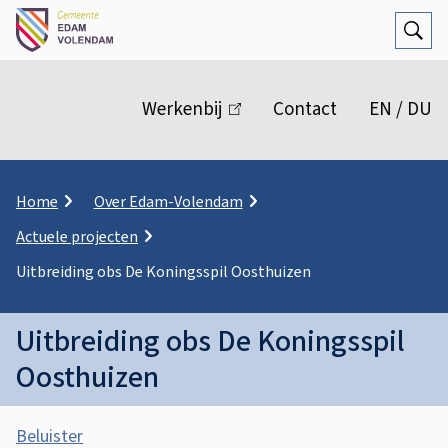
Open
Zoek
M
e
Werkenbij
(link
Contact
EN / DU
n
is
extern)
u
K
Home
Over Edam-Volendam
r
Actuele projecten
u
i
Uitbreiding obs De Koningsspil Oosthuizen
m
e
l
Uitbreiding obs De Koningsspil
p
Oosthuizen
a
d
A
Beluister