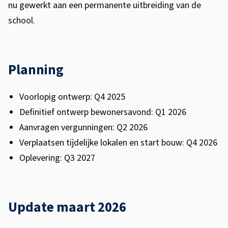
o
n
nu gewerkt aan een permanente uitbreiding van de
)
b
school.
s
D
Planning
e
K
Voorlopig ontwerp: Q4 2025
Definitief ontwerp bewonersavond: Q1 2026
o
Aanvragen vergunningen: Q2 2026
n
Verplaatsen tijdelijke lokalen en start bouw: Q4 2026
i
Oplevering: Q3 2027
n
g
Update maart 2026
s