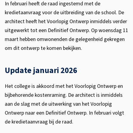
In februari heeft de raad ingestemd met de
s
kredietaanvraag voor de uitbreiding van de school. De
p
architect heeft het Voorlopig Ontwerp inmiddels verder
i
uitgewerkt tot een Definitief Ontwerp. Op woensdag 11
l
maart hebben omwonenden de gelegenheid gekregen
om dit ontwerp te komen bekijken.
O
o
Update januari 2026
s
t
Het college is akkoord met het Voorlopig Ontwerp en
bijbehorende kostenraming. De architect is inmiddels
h
aan de slag met de uitwerking van het Voorlopig
u
Ontwerp naar een Definitief Ontwerp. In februari volgt
i
de kredietaanvraag bij de raad.