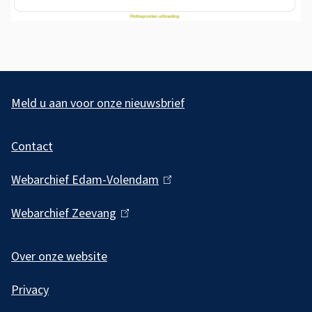
A
l
Meld u aan voor onze nieuwsbrief
g
Contact
e
m
Webarchief Edam-Volendam
(
e
l
Webarchief Zeevang
(
i
n
l
n
e
i
Over onze website
k
i
n
i
Privacy
k
n
s