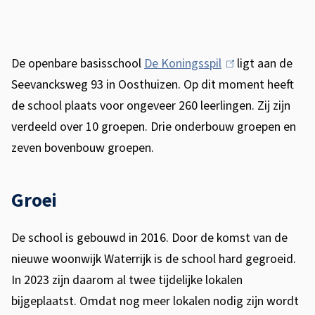
s
U
s
i
i
De openbare basisschool
De Koningsspil
(
ligt aan de
t
s
Seevancksweg 93 in Oosthuizen. Op dit moment heeft
l
b
t
de school plaats voor ongeveer 260 leerlingen. Zij zijn
i
r
e
verdeeld over 10 groepen. Drie onderbouw groepen en
n
e
zeven bovenbouw groepen.
k
n
i
t
i
s
Groei
i
d
e
e
i
x
De school is gebouwd in 2016. Door de komst van de
t
n
nieuwe woonwijk Waterrijk is de school hard gegroeid.
e
In 2023 zijn daarom al twee tijdelijke lokalen
g
r
bijgeplaatst. Omdat nog meer lokalen nodig zijn wordt