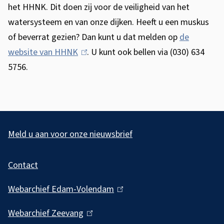
het HHNK. Dit doen zij voor de veiligheid van het
watersysteem en van onze dijken. Heeft u een muskus
of beverrat gezien? Dan kunt u dat melden op
de
website van HHNK
(
. U kunt ook bellen via (030) 634
5756.
l
i
n
k
A
i
l
Meld u aan voor onze nieuwsbrief
s
g
e
Contact
e
x
m
t
Webarchief Edam-Volendam
(
e
e
l
Webarchief Zeevang
(
r
i