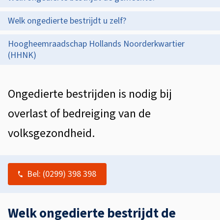
i
p
g
s
Welk ongedierte bestrijdt u zelf?
d
e
t
Hoogheemraadschap Hollands Noorderkwartier
e
d
e
(HHNK)
z
i
n
e
t
e
A
Ongedierte bestrijden is nodig bij
p
i
l
r
overlast of bedreiging van de
a
e
g
t
g
volksgezondheid.
e
e
i
m
b
n
Bel:
(0299) 398 398
e
a
e
e
s
n
Welk ongedierte bestrijdt de