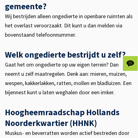
t
gemeente?
r
Wij bestrijden alleen ongedierte in openbare ruimten als
i
het overlast veroorzaakt. Dit kunt u dan melden via
bovenstaand telefoonnummer.
j
d
Welk ongedierte bestrijdt u zelf?
i
Gaat het om ongedierte op uw eigen terrein? Dan
Gee
n
ons
neemt u zelf maatregelen. Denk aan: mieren, muizen,
je
wespen, kakkerlakken, ratten, mollen en bladluizen. Een
g
fee
bijennest kunt u laten weghalen door een imker.
Hoogheemraadschap Hollands
Noorderkwartier (HHNK)
Muskus- en beverratten worden actief bestreden door