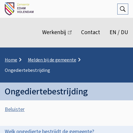
Open
Zoek
M
e
Werkenbij
(link
Contact
EN / DU
n
is
extern)
u
K
Home
Melden bij de gemeente
r
Ongediertebestrijding
u
i
m
Ongediertebestrijding
e
l
A
p
Beluister
a
s
d
O
s
n
O
Welk ongedierte bestrijdt de gemeente?