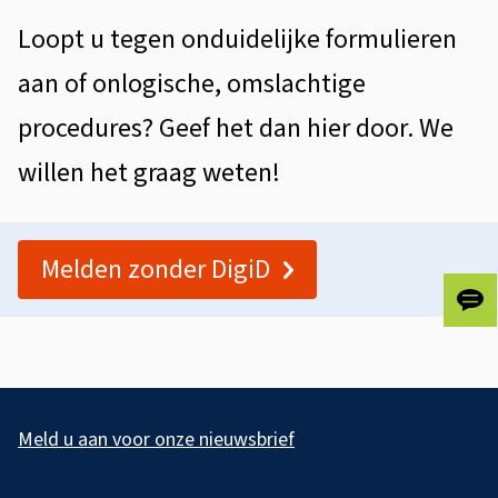
i
l
A
Loopt u tegen onduidelijke formulieren
s
l
d
aan of onlogische, omslachtige
t
g
e
e
procedures? Geef het dan hier door. We
e
n
n
willen het graag weten!
m
t
o
e
i
n
e
Melden zonder DigiD
e
d
n
Gee
u
ons
je
i
fee
A
d
l
Meld u aan voor onze nieuwsbrief
e
g