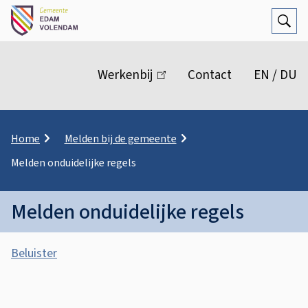
Open
Zoek
M
e
Werkenbij
(link
Contact
EN / DU
n
is
extern)
u
K
Home
Melden bij de gemeente
r
Melden onduidelijke regels
u
i
m
Melden onduidelijke regels
e
l
A
p
Beluister
a
s
d
M
s
e