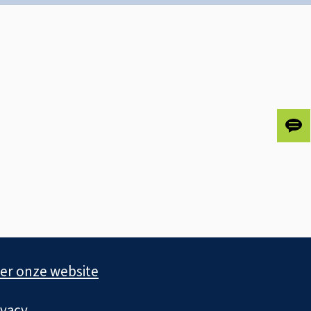
Gee
ons
je
fee
er onze website
ivacy