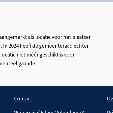
 aangemerkt als locatie voor het plaatsen
 In 2024 heeft de gemeenteraad echter
ocatie niet méér geschikt is voor
menteel gaande.
Contact
Ov
Webarchief Edam-Volendam
(
Pr