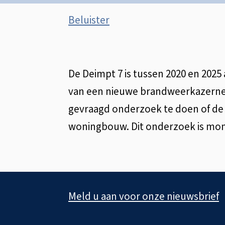
Assistentie
Beluister
Locatie
Deimpt
De Deimpt 7 is tussen 2020 en 2025
van een nieuwe brandweerkazerne.
7:
gevraagd onderzoek te doen of de l
woningbouw. Dit onderzoek is mo
nieuwe
brandweerkazerne
A
Meld u aan voor onze nieuwsbrief
l