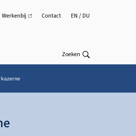
Menu
Werkenbij
(link
Contact
EN / DU
is
extern)
Zoeken
Open
rkazerne
ne