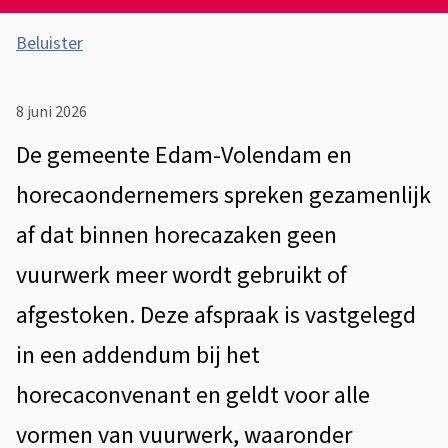
A
Beluister
s
G
s
e
8 juni 2026
i
m
De gemeente Edam-Volendam en
s
e
horecaondernemers spreken gezamenlijk
t
e
af dat binnen horecazaken geen
e
n
n
vuurwerk meer wordt gebruikt of
t
t
afgestoken. Deze afspraak is vastgelegd
i
e
in een addendum bij het
e
,
horecaconvenant en geldt voor alle
h
vormen van vuurwerk, waaronder