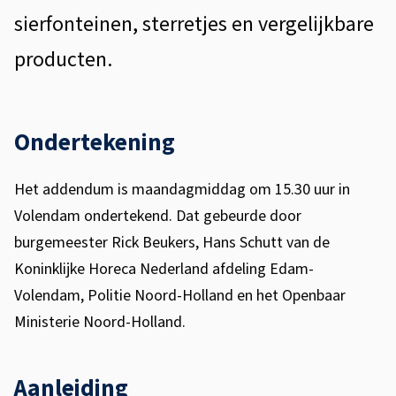
o
sierfonteinen, sterretjes en vergelijkbare
r
producten.
e
c
Ondertekening
a
e
Het addendum is maandagmiddag om 15.30 uur in
Volendam ondertekend. Dat gebeurde door
n
burgemeester Rick Beukers, Hans Schutt van de
p
Koninklijke Horeca Nederland afdeling Edam-
a
Volendam,
Politie Noord-Holland en het Openbaar
r
Ministerie Noord-Holland.
t
Aanleiding