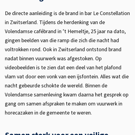
n
e
De directe aanleiding is de brand in bar Le Constellation
r
in Zwitserland. Tijdens de herdenking van de
Volendamse cafébrand in ’t Hemeltje, 25 jaar na dato,
s
gingen beelden van die ramp die zich die nacht had
m
voltrokken rond. Ook in Zwitserland ontstond brand
a
nadat binnen vuurwerk was afgestoken. Op
videobeelden is te zien dat een deel van het plafond
k
vlam vat door een vonk van een ijsfontein. Alles wat die
e
nacht gebeurde schokte de wereld. Binnen de
n
Volendamse samenleving kwam daarna het gesprek op
g
gang om samen afspraken te maken om vuurwerk in
horecazaken in de gemeente te weren.
e
z