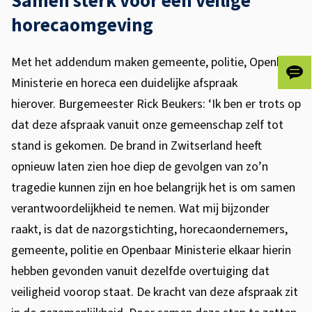
Samen sterk voor een veilige
a
horecaomgeving
m
Met het addendum maken gemeente, politie, Openbaar
e
Gee
Ministerie en horeca een duidelijke afspraak
n
ons
hierover. Burgemeester Rick Beukers: ‘Ik ben er trots op
je
l
dat deze afspraak vanuit onze gemeenschap zelf tot
fee
i
stand is gekomen. De brand in Zwitserland heeft
opnieuw laten zien hoe diep de gevolgen van zo’n
j
tragedie kunnen zijn en hoe belangrijk het is om samen
k
verantwoordelijkheid te nemen. Wat mij bijzonder
e
raakt, is dat de nazorgstichting, horecaondernemers,
gemeente, politie en Openbaar Ministerie elkaar hierin
a
hebben gevonden vanuit dezelfde overtuiging dat
f
veiligheid voorop staat. De kracht van deze afspraak zit