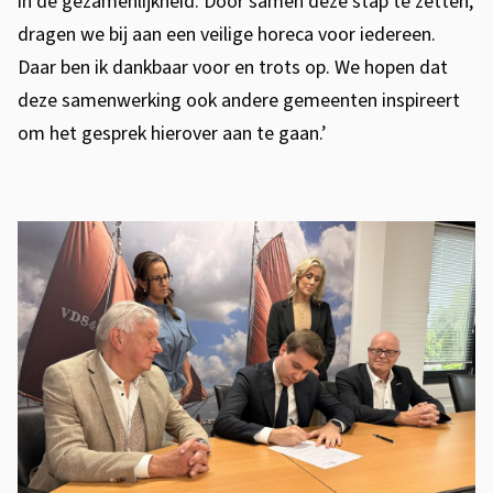
s
in de gezamenlijkheid. Door samen deze stap te zetten,
dragen we bij aan een veilige horeca voor iedereen.
p
Daar ben ik dankbaar voor en trots op. We hopen dat
r
deze samenwerking ook andere gemeenten inspireert
a
om het gesprek hierover aan te gaan.’
a
k
G
o
e
v
m
e
e
r
e
v
n
t
u