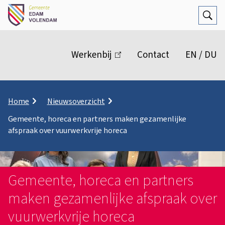
Open
Zoek
M
e
Werkenbij
(link
Contact
EN / DU
n
is
extern)
u
K
Home
Nieuwsoverzicht
r
Gemeente, horeca en partners maken gezamenlijke
u
afspraak over vuurwerkvrije horeca
i
m
e
l
p
Gemeente, horeca en partners
a
maken gezamenlijke afspraak over
d
vuurwerkvrije horeca