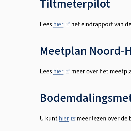
Tiltmeterpilot
k
i
Lees
hier
(
het eindrapport van de 
s
l
e
i
Meetplan Noord-H
x
n
t
k
e
Lees
hier
(
meer over het meetpla
i
r
l
s
n
i
Bodemdalingsmet
e
)
n
x
k
t
U kunt
hier
(
meer lezen over de
i
e
l