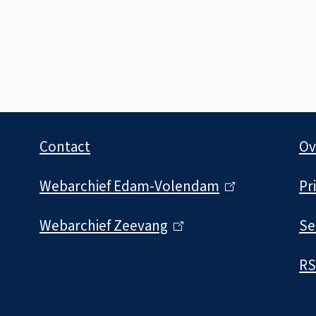
Contact
Ov
Webarchief Edam-Volendam
(
Pr
l
Webarchief Zeevang
(
Se
i
l
n
RS
i
k
n
i