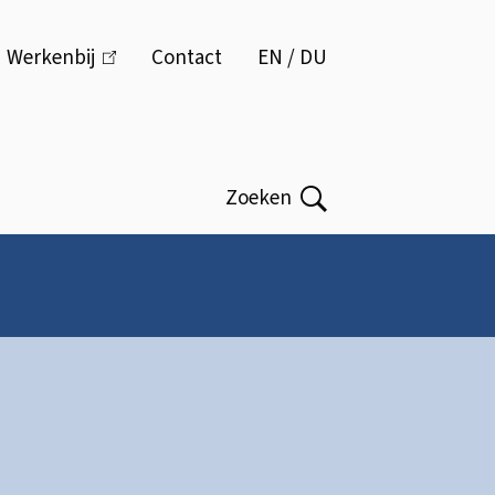
Menu
Werkenbij
(link
Contact
EN / DU
is
extern)
Zoeken
Open