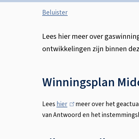
Assistentie
Beluister
Gaswinning
Lees hier meer over gaswinnin
ontwikkelingen zijn binnen dez
Winningsplan Mid
Lees
hier
(
meer over het geactual
van Antwoord en het instemmingsbe
l
i
n