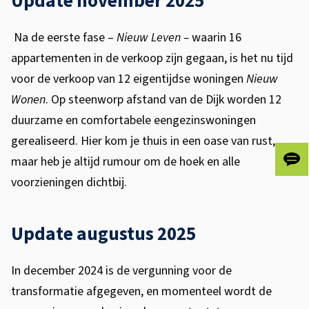
Update november 2025
V
o
Na de eerste fase –
Nieuw Leven –
waarin 16
l
appartementen in de verkoop zijn gegaan, is het nu tijd
voor de verkoop van 12 eigentijdse woningen
Nieuw
e
Wonen
. Op steenworp afstand van de Dijk worden 12
n
duurzame en comfortabele eengezinswoningen
d
gerealiseerd. Hier kom je thuis in een oase van rust,
maar heb je altijd rumour om de hoek en alle
a
Gee
voorzieningen dichtbij.
ons
m
je
fee
Update augustus 2025
In december 2024 is de vergunning voor de
transformatie afgegeven, en momenteel wordt de