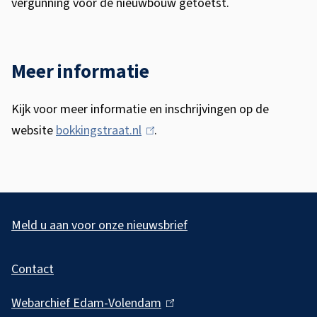
vergunning voor de nieuwbouw getoetst.
Meer informatie
Kijk voor meer informatie en inschrijvingen op de
website
bokkingstraat.nl
(
.
l
i
n
A
k
l
Meld u aan voor onze nieuwsbrief
i
g
s
Contact
e
e
m
x
Webarchief Edam-Volendam
(