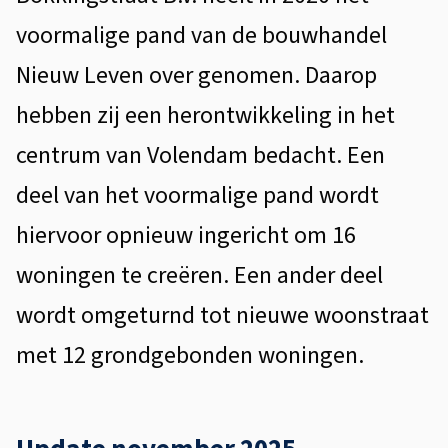
i
k
voormalige pand van de bouwhandel
s
k
Nieuw Leven over genomen. Daarop
t
i
e
hebben zij een herontwikkeling in het
n
n
centrum van Volendam bedacht. Een
t
g
deel van het voormalige pand wordt
i
s
hiervoor opnieuw ingericht om 16
e
t
woningen te creëren. Een ander deel
r
wordt omgeturnd tot nieuwe woonstraat
a
met 12 grondgebonden woningen.
a
t