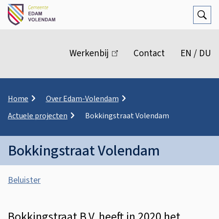
Open
Zoek
M
e
Werkenbij
(link
Contact
EN / DU
n
is
extern)
u
K
Home
Over Edam-Volendam
r
Actuele projecten
Bokkingstraat Volendam
u
i
m
Bokkingstraat Volendam
e
l
A
p
Beluister
a
s
d
B
s
o
Bokkingstraat B.V. heeft in 2020 het