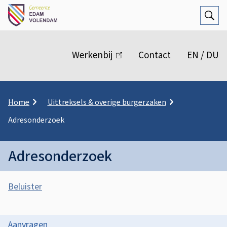
Open
Zoek
M
e
Werkenbij
(link
Contact
EN / DU
n
is
extern)
u
K
Home
Uittreksels & overige burgerzaken
r
Adresonderzoek
u
i
m
Adresonderzoek
e
l
A
p
Beluister
a
s
d
A
s
d
O
Aanvragen