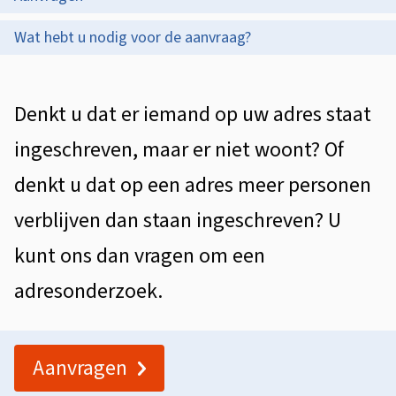
i
p
r
s
Wat hebt u nodig voor de aanvraag?
d
e
t
e
s
e
A
Denkt u dat er iemand op uw adres staat
z
o
n
l
e
ingeschreven, maar er niet woont? Of
t
n
g
p
denkt u dat op een adres meer personen
i
d
e
a
verblijven dan staan ingeschreven? U
e
e
m
g
kunt ons dan vragen om een
e
r
i
adresonderzoek.
e
z
n
n
a
o
Aanvragen
e