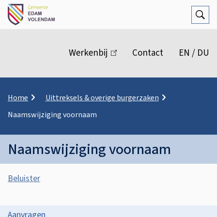
Open
Zoek
M
e
Werkenbij
(link
Contact
EN / DU
n
is
extern)
u
K
Home
Uittreksels & overige burgerzaken
r
Naamswijziging voornaam
u
i
m
Naamswijziging voornaam
e
l
A
p
Beluister
a
s
d
N
s
a
O
Aanvragen