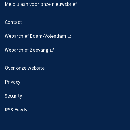
l
Meld u aan voor onze nieuwsbrief
g
Contact
e
m
Webarchief Edam-Volendam
(
e
l
Webarchief Zeevang
(
i
n
l
n
e
i
Over onze website
k
i
n
i
Privacy
k
n
s
i
f
Security
e
s
o
x
RSS Feeds
e
t
r
x
e
m
t