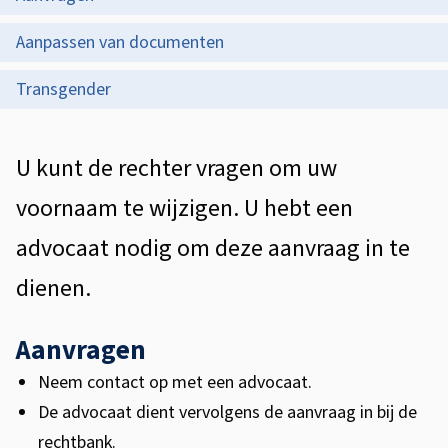
i
p
a
s
Aanpassen van documenten
d
m
t
Transgender
e
s
e
z
w
n
A
e
U kunt de rechter vragen om uw
t
i
l
p
voornaam te wijzigen. U hebt een
i
j
g
a
advocaat nodig om deze aanvraag in te
e
z
e
g
dienen.
i
m
i
e
g
n
Aanvragen
e
a
i
Neem contact op met een advocaat.
n
De advocaat dient vervolgens de aanvraag in bij de
n
rechtbank.