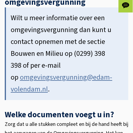
omgevingsvergunning
n
Gee
)
ons
Wilt u meer informatie over een
je
fee
omgevingsvergunning dan kunt u
contact opnemen met de sectie
Bouwen en Milieu op (0299) 398
398 of per e-mail
op
omgevingsvergunning@edam-
volendam.nl
.
Welke documenten voegt u in?
Zorg dat u alle stukken compleet en bij de hand heeft bij