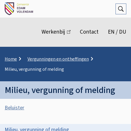
Open
Zoek
M
e
Werkenbij
(link
Contact
EN / DU
n
is
extern)
u
K
Home
Vergunningen en ontheffingen
r
Milieu, vergunning of melding
u
i
m
Milieu, vergunning of melding
e
l
A
p
Beluister
a
s
d
M
s
i
O
Milieu, vergunning of melding