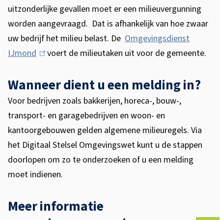
uitzonderlijke gevallen moet er een milieuvergunning
g
worden aangevraagd.
Dat is afhankelijk van hoe zwaar
uw bedrijf het milieu belast. De
Omgevingsdienst
IJmond
(
voert de milieutaken uit voor de gemeente.
l
Wanneer dient u een melding in?
i
n
Voor bedrijven zoals bakkerijen, horeca-, bouw-,
k
transport- en garagebedrijven en woon- en
i
kantoorgebouwen gelden algemene milieuregels. Via
s
het Digitaal Stelsel Omgevingswet
kunt u de stappen
e
doorlopen om zo te onderzoeken of u een melding
x
moet indienen.
t
e
Meer informatie
r