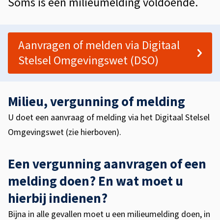
Soms is een milieumelding voldoende.
n
e
i
e
n
n
Aanvragen of melden via Digitaal
Stelsel Omgevingswet (DSO)
g
o
f
Milieu, vergunning of melding
m
U doet een aanvraag of melding via het Digitaal Stelsel
Omgevingswet (zie hierboven).
e
l
Een vergunning aanvragen of een
d
melding doen? En wat moet u
i
hierbij indienen?
n
Bijna in alle gevallen moet u een milieumelding doen, in