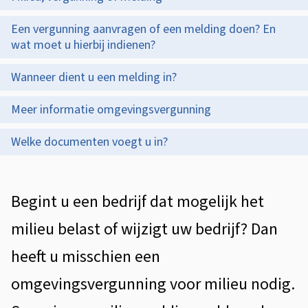
i
p
l
s
Een vergunning aanvragen of een melding doen? En
d
i
wat moet u hierbij indienen?
t
e
e
e
Wanneer dient u een melding in?
z
u
n
Meer informatie omgevingsvergunning
e
t
,
p
Welke documenten voegt u in?
i
v
a
e
e
g
A
Begint u een bedrijf dat mogelijk het
r
i
l
milieu belast of wijzigt uw bedrijf? Dan
g
n
g
heeft u misschien een
a
u
e
omgevingsvergunning voor milieu nodig.
n
m