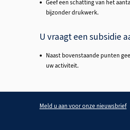
Geef een schatting van het aanta
bijzonder drukwerk.
U vraagt een subsidie a
Naast bovenstaande punten geeft
uw activiteit.
A
Meld u aan voor onze nieuwsbrief
l
g