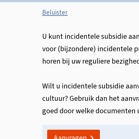
Assistentie
Beluister
Incidentele
U kunt incidentele subsidie aa
Algemeen
subsidie
voor (bijzondere) incidentele pr
horen bij uw reguliere bezighe
kunst
en
Wilt u incidentele subsidie aa
cultuur? Gebruik dan het aanvr
cultuur
goed door welke documenten u
Aanvragen