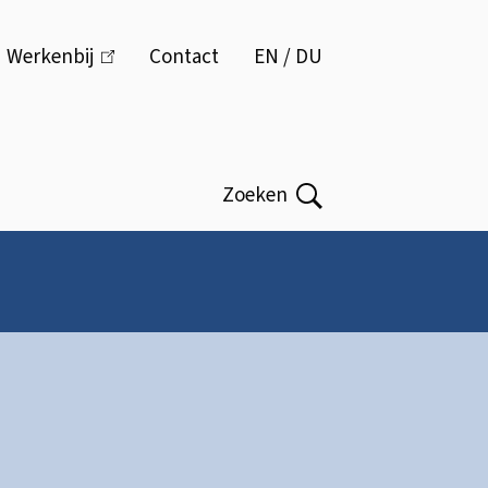
Menu
Werkenbij
(link
Contact
EN / DU
is
extern)
Zoeken
Open