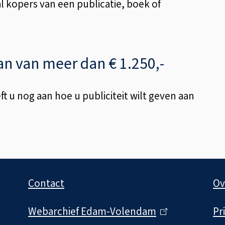
l kopers van een publicatie, boek of
an van meer dan € 1.250,-
 u nog aan hoe u publiciteit wilt geven aan
Contact
Ov
Webarchief Edam-Volendam
(
Pr