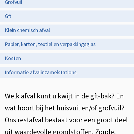
s
Grofvuil
d
a
t
Gft
e
l
e
z
Klein chemisch afval
s
n
e
t
c
Papier, karton, textiel en verpakkingsglas
p
i
h
Kosten
a
e
e
g
Informatie afvalinzamelstations
i
i
d
n
A
Welk afval kunt u kwijt in de gft-bak? En
a
e
l
wat hoort bij het huisvuil en/of grofvuil?
n
g
Ons restafval bestaat voor een groot deel
e
uit waardevolle grondstoffen. Zonde,